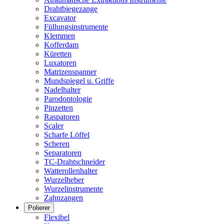
Drahtbiegezange
Excavator
Füllungsinstrumente
Klemmen
Kofferdam
Küretten
Luxatoren
Matrizenspanner
Mundspiegel u. Griffe
Nadelhalter
Parodontologie
Pinzetten
Raspatoren
Scaler
Scharfe Löffel
Scheren
Separatoren
TC-Drahtschneider
Watterollenhalter
Wurzelheber
Wurzelinstrumente
Zahnzangen
Polierer
Flexibel