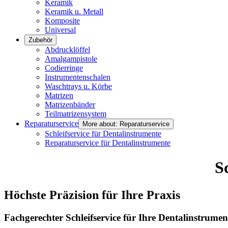
Keramik
Keramik u. Metall
Komposite
Universal
Zubehör
Abdrucklöffel
Amalgampistole
Codierringe
Instrumentenschalen
Waschtrays u. Körbe
Matrizen
Matrizenbänder
Teilmatrizensystem
Reparaturservice
More about: Reparaturservice
Schleifservice für Dentalinstrumente
Reparaturservice für Dentalinstrumente
S
Höchste Präzision für Ihre Praxis
Fachgerechter Schleifservice für Ihre Dentalinstrumen