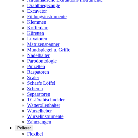
Drahtbiegezange
Excavator
Füllungsinstrumente
Klemmen
Kofferdam
Küretten
Luxatoren
Matrizenspanner
Mundspiegel u. Griffe
Nadelhalter
Parodontologie
Pinzetten
Raspatoren
Scaler
Scharfe Löffel
Scheren
Separatoren
TC-Drahtschneider
Watterollenhalter
Wurzelheber
Wurzelinstrumente
Zahnzangen
Polierer
Flexibel