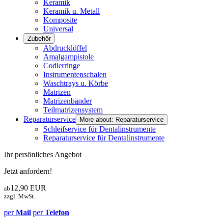
Keramik
Keramik u. Metall
Komposite
Universal
Zubehör
Abdrucklöffel
Amalgampistole
Codierringe
Instrumentenschalen
Waschtrays u. Körbe
Matrizen
Matrizenbänder
Teilmatrizensystem
Reparaturservice
More about: Reparaturservice
Schleifservice für Dentalinstrumente
Reparaturservice für Dentalinstrumente
Ihr persönliches Angebot
Jetzt anfordern!
12,90
EUR
ab
zzgl. MwSt.
per
Mail
per
Telefon